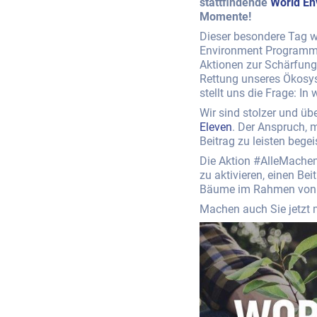
stattfindende
World En
Momente!
Dieser besondere Tag 
Environment Programme i
Aktionen zur Schärfun
Rettung unseres Ökosys
stellt uns die Frage: In
Wir sind stolzer und üb
Eleven
. Der Anspruch, 
Beitrag zu leisten begei
Die Aktion #AlleMachen
zu aktivieren, einen B
Bäume im Rahmen von A
Machen auch Sie jetzt 