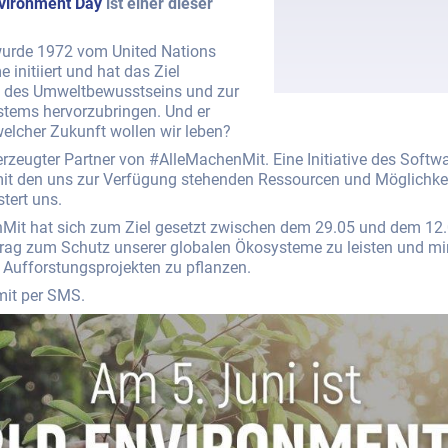
vironment Day
ist einer dieser
wurde 1972 vom United Nations
nitiiert und hat das Ziel
g des Umweltbewusstseins und zur
tems hervorzubringen. Und er
 welcher Zukunft wollen wir leben?
erzeugter Partner von #AlleMachenMit. Eine Initiative des Softw
mit den uns zur Verfügung stehenden Ressourcen und Möglichkei
stert uns.
Mit hat sich zum Ziel gesetzt zwischen dem 29.05 und dem 12
eitrag zum Schutz unserer globalen Ökosysteme zu leisten und mi
ufforstungsprojekten zu pflanzen.
mit per SMS.