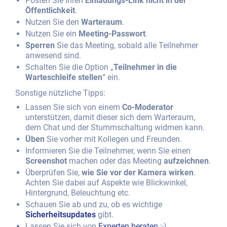
Posten Sie Ihren
Einladungs-Link nicht in der
Öffentlichkeit
.
Nutzen Sie den
Warteraum
.
Nutzen Sie ein
Meeting-Passwort
.
Sperren
Sie das Meeting, sobald alle Teilnehmer
anwesend sind.
Schalten Sie die Option „
Teilnehmer in die
Warteschleife stellen
“ ein.
Sonstige nützliche Tipps:
Lassen Sie sich von einem
Co-Moderator
unterstützen, damit dieser sich dem Warteraum,
dem Chat und der Stummschaltung widmen kann.
Üben
Sie vorher mit Kollegen und Freunden.
Informieren Sie die Teilnehmer, wenn Sie einen
Screenshot
machen oder das Meeting
aufzeichnen
.
Überprüfen Sie,
wie Sie vor der Kamera wirken
.
Achten Sie dabei auf Aspekte wie Blickwinkel,
Hintergrund, Beleuchtung etc.
Schauen Sie ab und zu, ob es wichtige
Sicherheitsupdates
gibt.
Lassen Sie sich von
Experten beraten
;-)