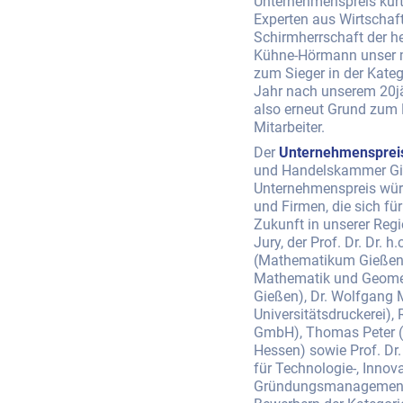
Unternehmenspreis kürt
Experten aus Wirtschaf
Schirmherrschaft der h
Kühne-Hörmann unser m
zum Sieger in der Kateg
Jahr nach unserem 20jä
also erneut Grund zum 
Mitarbeiter.
Der
Unternehmensprei
und Handelskammer Gie
Unternehmenspreis würd
und Firmen, die sich für
Zukunft in unserer Reg
Jury, der Prof. Dr. Dr. h
(Mathematikum Gießen; 
Mathematik und Geometr
Gießen), Dr. Wolfgang
Universitätsdruckerei)
GmbH), Thomas Peter (W
Hessen) sowie Prof. Dr
für Technologie-, Innov
Gründungsmanagement - 