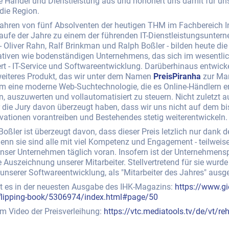
e Handel und Dienstleistung aus und honoriert uns damit für u
die Region.
ahren von fünf Absolventen der heutigen THM im Fachbereich I
Laufe der Jahre zu einem der führenden IT-Dienstleistungsunter
 Oliver Rahn, Ralf Brinkman und Ralph Boßler - bilden heute di
ativen wie bodenständigen Unternehmens, das sich im wesentli
rt - IT-Service und Softwareentwicklung. Darüberhinaus entwickel
 weiteres Produkt, das wir unter dem Namen
PreisPiranha
zur Mar
um eine moderne Web-Suchtechnologie, die es Online-Händlern er
 auszuwerten und vollautomatisiert zu steuern. Nicht zuletzt a
 die Jury davon überzeugt haben, dass wir uns nicht auf dem bi
vationen vorantreiben und Bestehendes stetig weiterentwickeln.
ßler ist überzeugt davon, dass dieser Preis letzlich nur dank de
enn sie sind alle mit viel Kompetenz und Engagement - teilweise
nser Unternehmen täglich voran. Insofern ist der Unternehmensp
e Auszeichnung unserer Mitarbeiter. Stellvertretend für sie wurd
 unserer Softwareentwicklung, als "Mitarbeiter des Jahres" ausg
t es in der neuesten Ausgabe des IHK-Magazins:
https://www.gi
/flipping-book/5306974/index.html#page/50
um Video der Preisverleihung:
https://vtc.mediatools.tv/de/vt/r