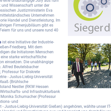
e eine unabhängige Jury aus fünf
t und Wissenschaft unter der
essischen Justizministerin Eva
ittelständisches Unternehmen
orie Handel und Dienstleistung. Im
hrigen Firmenjubiläum gibt es
Feiern für uns und unsere rund 40
s
ist eine Initiative der Industrie-
ßen-Friedberg. Mit dem
igen die Initiatoren Menschen
 eine starke wirtschaftliche
ion einsetzen. Die unabhängige
.c. Alfred Beutelsbacher
Professur für Diskrete
ie - Justus-Liebig-Universität
 Maaß (Brühlsche
, Roland Nestler (RKW Hessen
irtschafts- und Infrastrukturbank
. Monika Schumacher (Professur
ations- und
Justus-Liebig-Universität Gießen) angehören, wählte unser I