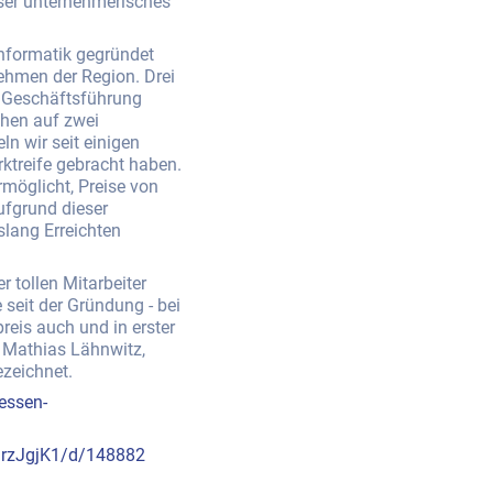
nser unternehmerisches
nformatik gegründet
nehmen der Region. Drei
e Geschäftsführung
chen auf zwei
n wir seit einigen
ktreife gebracht haben.
möglicht, Preise von
ufgrund dieser
slang Erreichten
r tollen Mitarbeiter
 seit der Gründung - bei
reis auch und in erster
e Mathias Lähnwitz,
ezeichnet.
essen-
ehrzJgjK1/d/148882